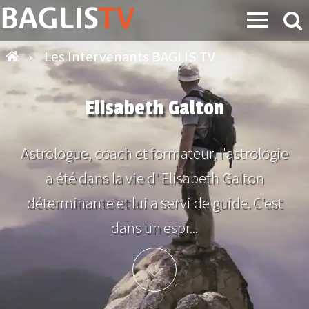
›
Les Intervenants BAGLIS TV
Elisabeth Galton
Astrologue, coach et formateur, l'astrologie
a été dans la vie d' Elisabeth Galton
déterminante et lui a servi de guide. C'est
dans un espr...
Plus d'info