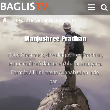
›
Les Intervenants BAGLIS TV
Manjushree Pradhan
Maud Grasmuck, dite Manjushree Pradhan,
est un maître à danser en bharata natyam.
Formée à l'Université Allahabad en Inde
par ...
Plus d'info